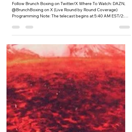
May 1
4 min read
The Ultimate Guide Naoya Inoue vs.
Junto Nakatani
Follow Brunch Boxing on Twitter/X Where To Watch: DAZN,
@BrunchBoxing on X (Live Round by Round Coverage)
Programming Note: The telecast begins at 5:40 AM EST/2:40
AM PST, live on DAZN. At last, “The Day” has arrived. On
Saturday, May 2, Ohashi Promotions presents the biggest
fight in the history of Japan. “The Monster,” Naoya Inoue,
defends his undisputed super bantamweight crown against
the hard-hitting Junto Nakatani, live from the Tokyo Dome in
Tokyo, Japan. A sellout cro