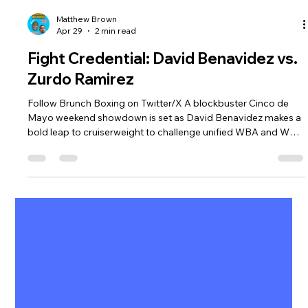
Matthew Brown
Apr 29
2 min read
Fight Credential: David Benavidez vs.
Zurdo Ramirez
Follow Brunch Boxing on Twitter/X A blockbuster Cinco de
Mayo weekend showdown is set as David Benavidez makes a
bold leap to cruiserweight to challenge unified WBA and WBO
champion Gilberto “Zurdo” Ramirez. The fight headlines a
stacked Premier Boxing Champions (PBC) pay-per-view card
on Prime Video, taking place Saturday, May 2, at the iconic T-