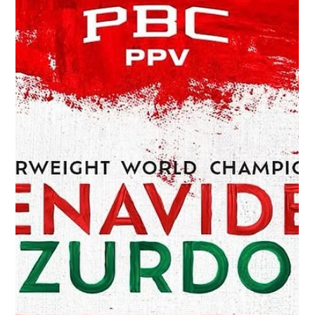
@BrunchBoxing（ラウンドごとのライブ速報） 番組案内：中
継は米東部時間午前5時40分／太平洋時間午前2時40分にDAZN
で生配信開始。 ついに「その日」がやってきた。5月2日
（土）、大橋プロモーションが日本ボクシング史上最大の一戦
を開催する。「モンスター」井上尚弥が、東京ドーム（東京）
から生中継で、強打の中谷潤人を相手に無敗のスーパーバンタ
ム級4団体統一王座の防衛戦に臨む。7試合で構成されるこの大
会には、5万5千人を超える満員の観衆が見込まれている。 セミ
ファイナルでは、尚弥の弟・井上拓真が、4階級制覇王者の井岡
一翔を迎え撃ち、WBCバンタム級タイトルを防衛する大一番に
臨む。 そのほかのアンダーカードにも注目カードが並ぶ。ベテ
ラン同士の対決となる下町俊貴 vs 阿部麗也、そして新星・田中
空が元世界挑戦者の佐々木尽を迎える一戦など、見どころ満載
だ。 Brunch Boxing が、この必見イベントを徹底解説する「井
上尚弥 vs 中谷潤人 究極ガイド