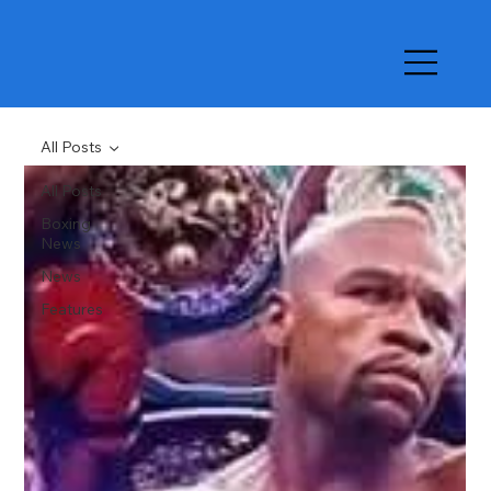
All Posts
All Posts
Boxing
News
News
Features