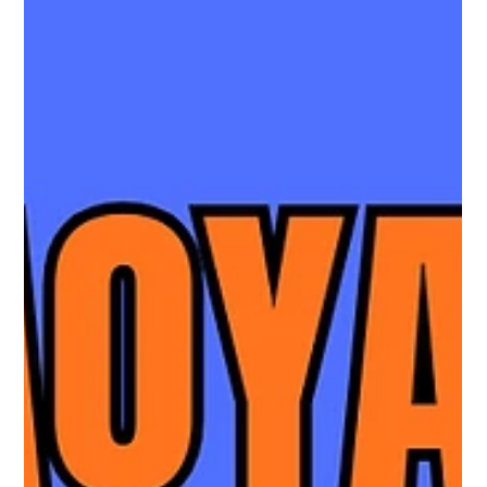
Mobile Arena in Las Vegas. Benavidez, long known as a
dominant force at super middleweight and light heavyweight,
now risks his unb